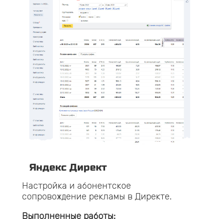
Ян
Наст
для
рекл
Выпо
й
ии
Яндекс Директ
Настройка и абонентское
Зака
сопровождение рекламы в Директе.
Выполненные работы: