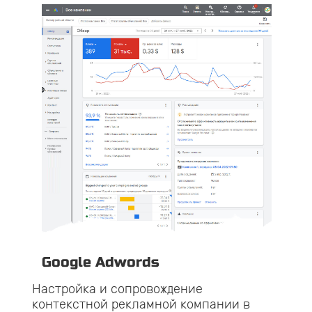
G
Нас
ля
кон
Goo
ком
Вып
а
Google Adwords
и
Настройка и сопровождение
контекстной рекламной компании в
Зак