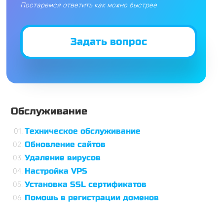
Постаремся ответить как можно быстрее
Задать вопрос
Обслуживание
Техническое обслуживание
Обновление сайтов
Удаление вирусов
Настройка VPS
Установка SSL сертификатов
Помошь в регистрации доменов