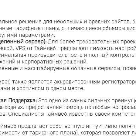
льное решение для небольших и средних сайтов, б
ичные тарифные планы, отличающиеся объемом дис
другими параметрами.
еленный сервер):
Для более требовательных проек
редой. VPS от Таймвеб предлагают гибкость настро
имальная производительность и полный контроль 
жений и корпоративных решений.
енные и масштабируемые облачные сервисы, позв
веб также является аккредитованным регистратор
ами и хостингом в одном месте.
ая Поддержка:
Это одно из самых сильных преимуще
 выходных, предоставляя помощь по любым вопросам
ов. Специалисты Таймвеб известны своей компете
ймвеб предлагает собственную интуитивно понят
исимости от тарифного плана), которая позволяет 