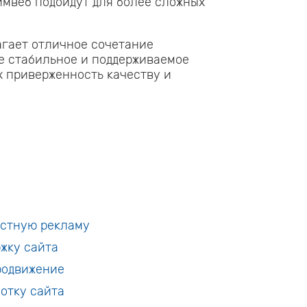
ймвеб подойдут для более сложных
агает отличное сочетание
е стабильное и поддерживаемое
х приверженность качеству и
кстную рекламу
жку сайта
родвижение
отку сайта