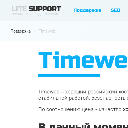
LITE
SUPPORT
Поддержка
SEO
техническая поддержка сайтов
Поддержка
Timeweb
Timewe
Timeweb – хороший российский хости
стабильной работой, безопасность
По соотношению цена - качество
х
В данный момен